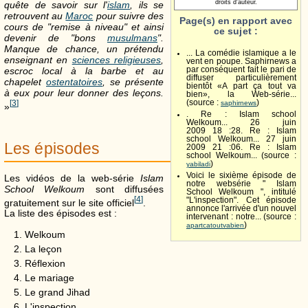
droits d'auteur.
quête de savoir sur l'
islam
, ils se
retrouvent au
Maroc
pour suivre des
Page(s) en rapport avec
cours de "remise à niveau" et ainsi
ce sujet :
devenir de "bons
musulmans
".
Manque de chance, un prétendu
... La comédie islamique a le
enseignant en
sciences religieuses
,
vent en poupe. Saphirnews a
escroc local à la barbe et au
par conséquent fait le pari de
diffuser particulièrement
chapelet
ostentatoires
, se présente
bientôt «A part ça tout va
à eux pour leur donner des leçons.
bien», la Web-série...
[
3
]
(source :
)
saphirnews
»
. Re : Islam school
Welkoum... 26 juin
2009 18 :28. Re : Islam
school Welkoum... 27 juin
Les épisodes
2009 21 :06. Re : Islam
school Welkoum... (source :
)
yabiladi
Voici le sixième épisode de
Les vidéos de la web-série
Islam
notre websérie " Islam
School Welkoum
sont diffusées
School Welkoum ", intitulé
[
4
]
"L'inspection". Cet épisode
gratuitement sur le site officiel
.
annonce l'arrivée d'un nouvel
La liste des épisodes est :
intervenant : notre... (source :
)
apartcatoutvabien
Welkoum
La leçon
Réflexion
Le mariage
Le grand Jihad
L'inspection