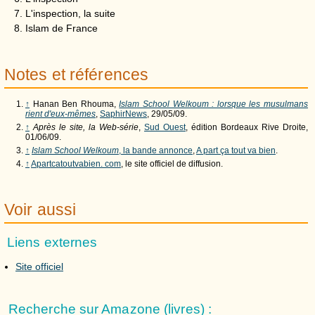
L'inspection, la suite
Islam de France
Notes et références
↑
Hanan Ben Rhouma,
Islam School Welkoum : lorsque les musulmans
rient d'eux-mêmes
,
SaphirNews
, 29/05/09.
↑
Après le site, la Web-série
,
Sud Ouest
, édition Bordeaux Rive Droite,
01/06/09.
↑
Islam School Welkoum
, la bande annonce
,
A part ça tout va bien
.
↑
Apartcatoutvabien. com
, le site officiel de diffusion.
Voir aussi
Liens externes
Site officiel
Recherche sur Amazone (livres) :