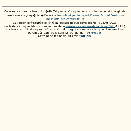
Ce texte est issu de l'encyclop�die Wikipedia. Vous pouvez consulter sa version originale
dans cette encyclop�die � l'adresse
http://fr.wikipedia.org/wiki/Islam_School_Welkoum
.
Voir la liste des contributeurs
.
La version pr�sent�e ici � �t� extraite depuis cette source le
25/05/2010
.
Ce texte est disponible sous les termes de la
licence de documentation libre GNU
(GFDL).
La liste des définitions proposées en tête de page est une sélection parmi les résultats
obtenus à l'aide de la commande "define:" de
Google
.
Cette page fait partie du projet
Wikibis
.