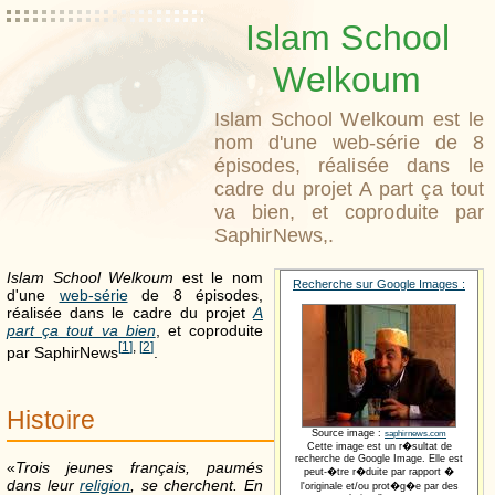
Islam School
Welkoum
Islam School Welkoum est le
nom d'une web-série de 8
épisodes, réalisée dans le
cadre du projet A part ça tout
va bien, et coproduite par
SaphirNews,.
Islam School Welkoum
est le nom
Recherche sur Google Images :
d'une
web-série
de 8 épisodes,
réalisée dans le cadre du projet
A
part ça tout va bien
, et coproduite
[
1
]
,
[
2
]
par SaphirNews
.
Histoire
Source image :
saphirnews.com
Cette image est un r�sultat de
recherche de Google Image. Elle est
«
Trois jeunes français, paumés
peut-�tre r�duite par rapport �
dans leur
religion
, se cherchent. En
l'originale et/ou prot�g�e par des