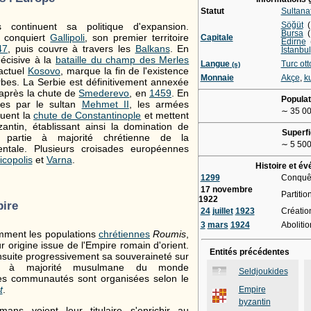
Statut
Sultana
Söğüt
(
 continuent sa politique d'expansion.
Bursa
(
n conquiert
Gallipoli
, son premier territoire
Capitale
Edirne
(
47
, puis couvre à travers les
Balkans
. En
İstanbul
 décisive à la
bataille du champ des Merles
Langue
Turc ot
(s)
'actuel
Kosovo
, marque la fin de l'existence
Monnaie
Akçe
,
k
bes. La Serbie est définitivement annexée
après la chute de
Smederevo
, en
1459
. En
Populat
es par le sultan
Mehmet II
, les armées
∼
35 0
uent la
chute de Constantinople
et mettent
zantin, établissant ainsi la domination de
Superfi
a partie à majorité chrétienne de la
∼
5 500
ntale. Plusieurs croisades européennes
icopolis
et
Varna
.
Histoire et é
1299
Conquê
17 novembre
Partitio
1922
ire
24
juillet
1923
Créatio
3
mars
1924
Aboliti
ment les populations
chrétiennes
Roumis
,
r origine issue de l'Empire romain d'orient.
Entités précédentes
ensuite progressivement sa souveraineté sur
ie à majorité musulmane du monde
Seldjoukides
es communautés sont organisées selon le
t
.
Empire
byzantin
ans voient leur titulaire s'enrichir au