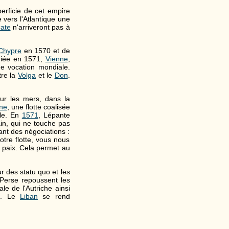
erficie de cet empire
 vers l'Atlantique une
ate
n'arriveront pas à
Chypre
en 1570 et de
diée en 1571,
Vienne
,
une vocation mondiale.
tre la
Volga
et le
Don
.
sur les mers, dans la
gne
, une flotte coalisée
ble. En
1571
, Lépante
ain, qui ne touche pas
ant des négociations :
tre flotte, vous nous
a paix. Cela permet au
ur des statu quo et les
erse repoussent les
le de l'Autriche ainsi
). Le
Liban
se rend