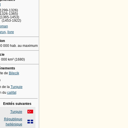
t
1299-1326)
1326-1365)
1365-1453)
(1453-1922)
toman
uruş
,
livre
ion
00 000 hab.
au maximum
cie
 000 km²
(1680)
vénements
te de
Bilecik
n
n de la
Turquie
on du
califat
Entités suivantes
Turquie
République
hellénique