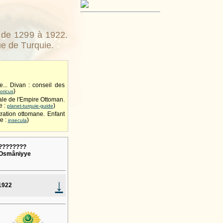
é de 1299 à 1922.
que de Turquie.
... Divan : conseil des
)
toricus
tale de l'Empire Ottoman.
e :
)
planet-turquie-guide
tration ottomane. Enfant
e :
)
insecula
????????
i Osmâniyye
↓
1922