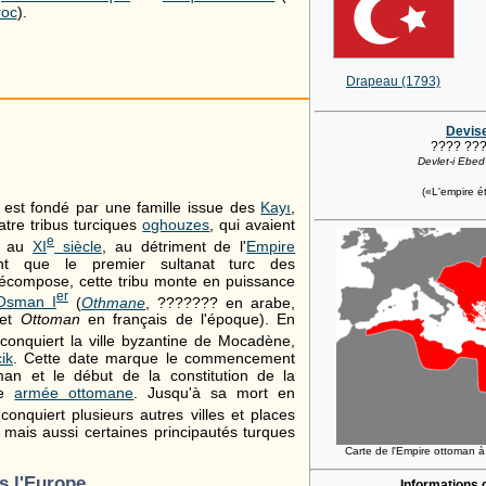
oc
).
Drapeau (1793)
Devis
???? ???
Devlet-i Ebe
(«L'empire é
 est fondé par une famille issue des
Kayı
,
atre tribus turciques
oghouzes
, qui avaient
e
au
XI
siècle
, au détriment de l'
Empire
nt que le premier sultanat turc des
compose, cette tribu monte en puissance
er
Osman I
(
Othmane
,
???????
en arabe,
 et
Ottoman
en français de l'époque). En
conquiert la ville byzantine de Mocadène,
cik
. Cette date marque le commencement
man et le début de la constitution de la
le
armée ottomane
. Jusqu'à sa mort en
conquiert plusieurs autres villes et places
, mais aussi certaines principautés turques
Carte de l'Empire ottoman 
s l'Europe
Informations 