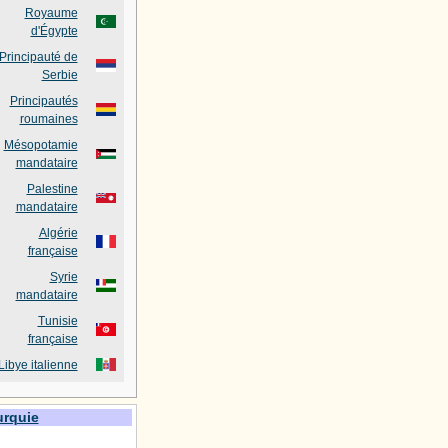
Royaume
d'Égypte
Principauté de
Serbie
Principautés
roumaines
Mésopotamie
mandataire
Palestine
mandataire
Algérie
française
Syrie
mandataire
Tunisie
française
Libye italienne
urquie