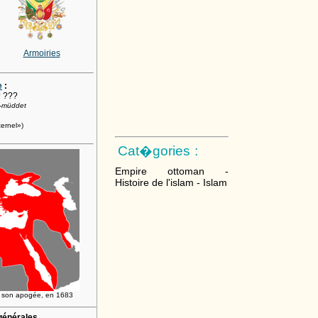
Armoiries
e
:
 ???
d-müddet
ternel»)
Cat�gories :
Empire ottoman -
Histoire de l'islam - Islam
à son apogée, en 1683
générales