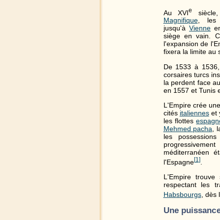
e
Au
XVI
siècle
Magnifique
, les
jusqu'à
Vienne
e
siège en vain. C
l'expansion de l'
fixera la limite au 
De 1533 à 1536, l
corsaires turcs in
la perdent face a
en 1557 et Tunis e
L'Empire crée une 
cités
italiennes
et 
les flottes
espagn
Mehmed pacha
, 
les possessions
progressivement
méditerranéen é
[
1
]
l'Espagne
.
L'Empire trouve 
respectant les t
Habsbourgs
, dès
Une puissance