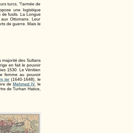
urs turcs, "l'armée de
ppose une logistique
u de fusils. La Longue
 aux Ottomans. Leur
orts de guerre. Mais le
a majorité des Sultans
irige en fait le pouvoir
nées 1530. Le Vénitien
e femme au pouvoir
m Ier
(1640-1648), le
mère de
Mehmed IV
, le
tre de Turhan Hatice,