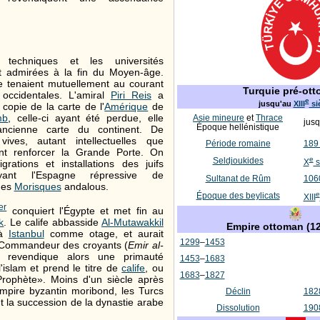
s techniques et les universités
t admirées à la fin du Moyen-âge.
e tenaient mutuellement au courant
Turquie pré-ot
occidentales. L'amiral
Piri Reis
a
e
jusqu'au
XIII
si
 copie de la carte de l'
Amérique
de
mb
, celle-ci ayant été perdue, elle
Asie mineure
et
Thrace
jus
Époque hellénistique
ancienne carte du continent. De
ives, autant intellectuelles que
Période romaine
189 
rent renforcer la Grande Porte. On
e
Seldjoukides
X
s
grations et installations des juifs
yant l'Espagne répressive de
Sultanat de Rûm
106
des
Morisques
andalous.
e
Époque des beylicats
XIII
er
conquiert l'Égypte et met fin au
k
. Le calife abbasside
Al-Mutawakkil
Empire ottoman
(12
 à
Istanbul
comme otage, et aurait
1299
–
1453
e Commandeur des croyants (
Emir al-
m revendique alors une primauté
1453
–
1683
'islam et prend le titre de
calife
, ou
1683
–
1827
rophète». Moins d'un siècle après
'Empire byzantin moribond, les Turcs
Déclin
182
 la succession de la dynastie arabe
Dissolution
190