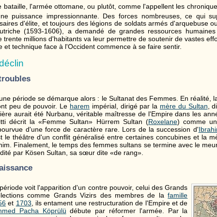
bataille, l'armée ottomane, ou plutôt, comme l'appellent les chronique
une puissance impressionnante. Des forces nombreuses, ce qui su
saires d'élite, et toujours des légions de soldats armés d'arquebuse o
Autriche (1593-1606), a demandé de grandes ressources humaines
e trente millions d'habitants va leur permettre de soutenir de vastes eff
 et technique face à l'Occident commence à se faire sentir.
déclin
troubles
 une période se démarque alors : le Sultanat des Femmes. En réalité, l
ont peu de pouvoir. Le
harem
impérial, dirigé par la
mère du Sultan
, d
mière aurait été Nurbanu, véritable maîtresse de l'Empire dans les an
itti décrit la «Femme Sultan» Hürrem Sultan (
Roxelane
) comme un
 pourvue d'une force de caractère rare. Lors de la succession d'
Ibrahi
t le théâtre d'un conflit généralisé entre certaines concubines et la 
him. Finalement, le temps des femmes sultans se termine avec le meur
ité par Kösen Sultan, sa sœur dite «de rang».
naissance
période voit l'apparition d'un contre pouvoir, celui des Grands
 élections comme Grands Vizirs des membres de la
famille
56
et
1703
, ils entament une restructuration de l'Empire et de
hmed Pacha Köprülü
débute par réformer l'armée. Par la