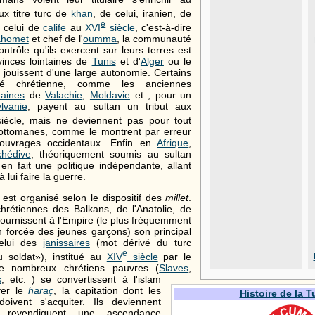
x titre turc de
khan
, de celui, iranien, de
e
e celui de
calife
au
XVI
siècle
, c'est-à-dire
homet
et chef de l'
oumma
, la communauté
trôle qu'ils exercent sur leurs terres est
ovinces lointaines de
Tunis
et d'
Alger
ou le
jouissent d'une large autonomie. Certains
té chrétienne, comme les anciennes
aines
de
Valachie
,
Moldavie
et , pour un
lvanie
, payent au sultan un tribut aux
iècle, mais ne deviennent pas pour tout
 ottomanes, comme le montrent par erreur
 ouvrages occidentaux. Enfin en
Afrique
,
khédive
, théoriquement soumis au sultan
n fait une politique indépendante, allant
 lui faire la guerre.
est organisé selon le dispositif des
millet
.
hrétiennes des Balkans, de l'Anatolie, de
fournissent à l'Empire (le plus fréquemment
on forcée des jeunes garçons) son principal
celui des
janissaires
(mot dérivé du turc
e
soldat»), institué au
XIV
siècle
par le
e nombreux chrétiens pauvres (
Slaves
,
s
, etc. ) se convertissent à l'islam
yer le
haraç
, la capitation dont les
Histoire de la T
ivent s'acquiter. Ils deviennent
 revendiquent une ascendance