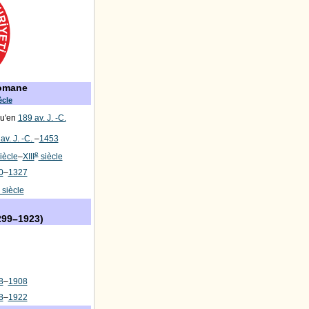
tomane
ècle
qu'en
189 av. J. -C.
av. J. -C.
–
1453
e
iècle
–
XIII
siècle
0
–
1327
siècle
99–1923)
8
–
1908
8
–
1922