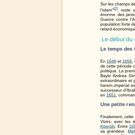
Sur les champs de 
[
2
]
l'islam"
, reste 
énorme, des janis
Guerre contre l'
population forte d
retard économique
Le début du 
Le temps des 
En
1648
et
1656
,
de cette période 
politique. La pre
Baylo Andrea Gir
extraordinaire et
harem impérial es
successeur d'Ibra
en
1651
, command
Une petite re
Finalement, cette 
Vizirs, avec les
Köprülü
. Entre
16
sa grandeur.
Me