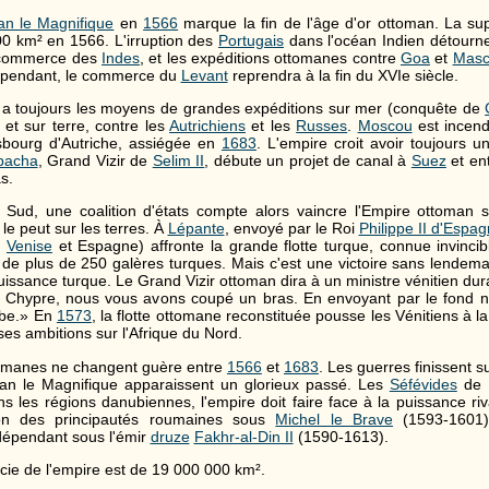
an le Magnifique
en
1566
marque la fin de l'âge d'or ottoman. La sup
00 km² en 1566. L'irruption des
Portugais
dans l'océan Indien détourne
 commerce des
Indes
, et les expéditions ottomanes contre
Goa
et
Masc
Cependant, le commerce du
Levant
reprendra à la fin du XVIe siècle.
 a toujours les moyens de grandes expéditions sur mer (conquête de
et sur terre, contre les
Autrichiens
et les
Russes
.
Moscou
est incen
sbourg d'Autriche, assiégée en
1683
. L'empire croit avoir toujours 
pacha
, Grand Vizir de
Selim II
, débute un projet de canal à
Suez
et en
s.
 Sud, une coalition d'états compte alors vaincre l'Empire ottoman 
le peut sur les terres. À
Lépante
, envoyé par le Roi
Philippe II d'Espa
,
Venise
et Espagne) affronte la grande flotte turque, connue invinci
on de plus de 250 galères turques. Mais c'est une victoire sans lendem
issance turque. Le Grand Vizir ottoman dira à un ministre vénitien dur
 Chypre, nous vous avons coupé un bras. En envoyant par le fond no
rbe.» En
1573
, la flotte ottomane reconstituée pousse les Vénitiens à l
ses ambitions sur l'Afrique du Nord.
tomanes ne changent guère entre
1566
et
1683
. Les guerres finissent s
man le Magnifique apparaissent un glorieux passé. Les
Séfévides
de P
s les régions danubiennes, l'empire doit faire face à la puissance riva
ion des principautés roumaines sous
Michel le Brave
(1593-1601
dépendant sous l'émir
druze
Fakhr-al-Din II
(1590-1613).
cie de l'empire est de 19 000 000 km².