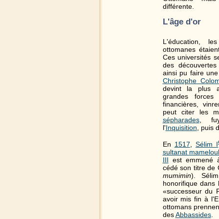
différente.
L'âge d'or
L'éducation, le
ottomanes étaien
Ces universités s
des découvertes 
ainsi pu faire une
Christophe Colo
devint la plus 
grandes forces v
financières, vin
peut citer les mi
sépharades
, fu
l'
Inquisition
, puis 
En
1517
,
Sélim I
sultanat mamelou
III
est emmené
cédé son titre d
mumimin
). Séli
honorifique dans l
«successeur du P
avoir mis fin à l
ottomans prennent
des
Abbassides
.