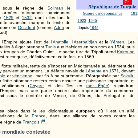
République de Turquie
, sous le règne de
Soliman le
 armées ottomanes parviennent
Guerre d'indépendance
191
n
1529
et
1532
, dont elles font le
1923
–
1945
ette avancée marque la limite de
Empire en
Occident
(comme
Aden
en
depuis
1945
sud).
'Empire ajoute l'est de l'
Anatolie
, l'
Azerbaïdjan
et le
Yémen
. Les
stallés à Alger prennent
Tunis
aux Hafsides en son nom en 1534, puis
ux troupes de Charles Quint. Le pacha turc de Tripoli prend
Kairouan
st reconquise, définitivement cette fois, en 1569.
flotte militaire, tente de s'imposer en Méditerranée au détriment des
y parvient un moment. La défaite navale de
Lépante
en
1571
, devant
ole
et
vénitienne
, met fin à sa suprématie. Réorganisée par
Sokullu
la flotte ottomane restera certes ensuite une puissance importante, et
 vénitiennes (
Chypre
et des îles en
mer Égée
) rejoindront
 l'Empire mais une partie encore plus importante du commerce
tait sous le contrôle de Venise, de Gênes, du Portugal et de
sa place dans le jeu diplomatique européen où il est un allié
raditions de la
France
, dans une alliance de revers contre les
er
 le règne de
François I
.
 mondiale contestée