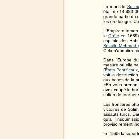
La mort de
Solim
était de 14 893 0
grande partie du
les en déloger. 
L'Empire ottoman
la
Crète
en 1669) 
capitale des Hab
Sokullu Mehmed 
Cela n'aboutira pa
Dans l'Europe du
mesure où elle ne 
(
États Pontificaux
voit la destructi
aux bases de la pu
«En vous prenant
avez coupé la ba
sultan de tourner 
Les frontières ot
victoires de Soli
assauts turcs. Dan
qu'à l'insoumiss
provisoirement in
En 1595 la superfi