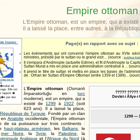
Empire ottoman
L'Empire ottoman, est un empire, qui a exist
Il a laissé la place, entre autres, à la Républi
le Images :
Page(s) en rapport avec ce sujet :
Les événements qui ont concerné l'empire ottoman au XVIe siècle
ministres, présidé par le sultan ou le grand vizir.... (source :
publius-his
Il s'empara d'Andrinople (actuelle Edirne), et fit d'Andrinople la Capi
Sultan Murat a mis en place une administration centralisé à ... (sourc
Il prend le titre de sultan et mettra en place les bases de l'adminis
de : Orhan Ier Sultan d'Empire Ottoman (entre 1359 et 1389)... (sourc
rches-sur-le-
om
r�sultat de
L'
Empire ottoman
(
Osmanlı
age. Elle est
????? ????? 
İmparatorluğu
en
turc
r rapport �
Devlet-i Âliye-
t�g�e par des
moderne), est un empire, qui a
ur.
existé de
1299
à
1922
(soit
623 ans). Il a laissé la place,
République de Turquie
. Fondé par un clan
1299 — 
en
Anatolie
occidentale, l'Empire ottoman
te de sa puissance sur trois continents :
le
haut-plateau arménien
, les
Balkans
, le
a
mer Noire
, la
Syrie
, la
Palestine
, la
péninsule Arabique
et l'
Afrique du Nord
(à