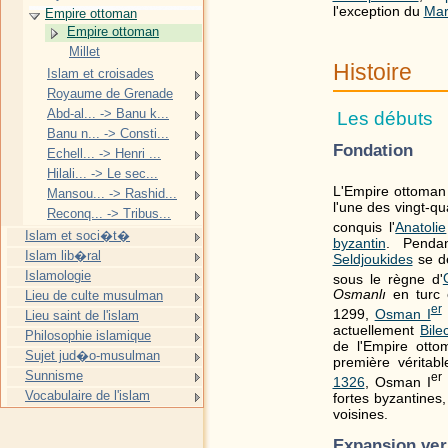
l'exception du
Mar
Empire ottoman
Empire ottoman
Millet
Histoire
Islam et croisades
Royaume de Grenade
Abd-al... -> Banu k...
Les débuts
Banu n... -> Consti...
Fondation
Echell... -> Henri ...
Hilali... -> Le sec...
L'Empire ottoman
Mansou... -> Rashid...
l'une des vingt-qu
Reconq... -> Tribus...
conquis l'
Anatolie
Islam et soci�t�
byzantin
. Penda
Islam lib�ral
Seldjoukides
se dé
Islamologie
sous le règne d'
Osmanlı
en turc
Lieu de culte musulman
er
1299,
Osman I
Lieu saint de l'islam
actuellement
Bile
Philosophie islamique
de l'Empire otto
Sujet jud�o-musulman
première véritab
Sunnisme
er
1326
, Osman I
Vocabulaire de l'islam
fortes byzantines
voisines.
Expansion ver