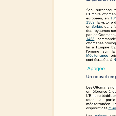
Ses successeurs
L'Empire ottoma
européen, en
13
1389
, la victoire
en
Serbie
, dans l
des royaumes ser
par les Ottomans 
1453
, commandé
ottomanes provoq
fin à l'Empire by
l'empire sur l
Méditerranée
orie
sont écrasées à
N
Apogée
Un nouvel emp
Les Ottomans nom
en référence à leu
L'Empire établit 
toute la part
méditerranéen. L
dispositif des
mille
Les
sultans
ottom