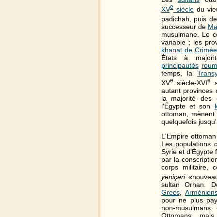
e
XV
siècle
du vieu
padichah, puis d
successeur de
Ma
musulmane. Le con
variable ; les pr
khanat de Crimée
États à majori
principautés
roum
temps, la
Transy
e
e
XV
siècle-
XVI
s
autant provinces
la majorité des
l'Égypte et son
ottoman, mènent e
quelquefois jusqu'à
L'Empire ottoman 
Les populations c
Syrie et d'Égypte 
par la conscripti
corps militaire, 
yeniçeri
«nouveau 
sultan Orhan. D
Grecs
,
Arménien
pour ne plus pa
non-musulmans do
Ottomans mais