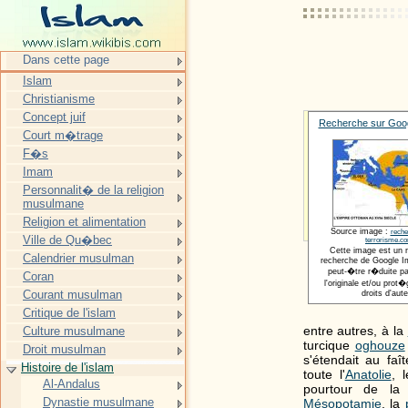
Dans cette page
Islam
Christianisme
Concept juif
Recherche sur Goog
Court m�trage
F�s
Imam
Personnalit� de la religion
musulmane
Religion et alimentation
Source image :
reche
Ville de Qu�bec
terrorisme.c
Cette image est un 
Calendrier musulman
recherche de Google Im
peut-�tre r�duite pa
Coran
l'originale et/ou pro
Courant musulman
droits d'aute
Critique de l'islam
entre autres, à la
Culture musulmane
turcique
oghouze
Droit musulman
s'étendait au faî
Histoire de l'islam
toute l'
Anatolie
, 
Al-Andalus
pourtour de l
Dynastie musulmane
Mésopotamie
, la