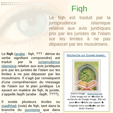
Fiqh
Le fiqh est traduit par la
jurisprudence islamique
relative aux avis juridiques
pris par les juristes de l'islam
sur les limites à ne pas
dépasser par les musulmans.
Le
fiqh
(
arabe
: fiqh,
???
: dérive du
Recherche sur Google Images :
verbe signifiant
comprendre
) est
traduit par la
jurisprudence
islamique
relative aux avis juridiques
pris par les juristes de l'islam sur les
limites à ne pas dépasser par les
musulmans. Il s'agit par conséquent
d'une compréhension du message
de l'islam sur le plan juridique. Le
savant en matière de fiqh, le juriste,
s'appelle
faqîh
(arabe :
faqīh
,
????
).
Source image :
islamicvoice.com
Cette image est un r�sultat de
recherche de Google Image. Elle est
Il existe plusieurs écoles ou
peut-�tre r�duite par rapport �
madhhab
(voie) de fiqh, tant dans la
l'originale et/ou prot�g�e par des
droits d'auteur.
branche du
sunnisme
que dans