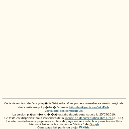
Ce texte est issu de l'encyclop�die Wikipedia. Vous pouvez consulter sa version originale
dans cette encyclop�die � l'adresse
http://fr.wikipedia.org/wiki/Fiqh
.
Voir la liste des contributeurs
.
La version pr�sent�e ici � �t� extraite depuis cette source le
25/05/2010
.
Ce texte est disponible sous les termes de la
licence de documentation libre GNU
(GFDL).
La liste des définitions proposées en tête de page est une sélection parmi les résultats
obtenus à l'aide de la commande "define:" de
Google
.
Cette page fait partie du projet
Wikibis
.