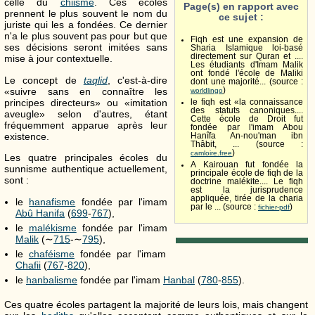
celle du
chiisme
. Ces écoles
Page(s) en rapport avec
prennent le plus souvent le nom du
ce sujet :
juriste qui les a fondées. Ce dernier
n'a le plus souvent pas pour but que
Fiqh est une expansion de
ses décisions seront imitées sans
Sharia Islamique loi-basé
directement sur Quran et ....
mise à jour contextuelle.
Les étudiants d'Imam Malik
ont fondé l'école de Maliki
Le concept de
taqlid
, c'est-à-dire
dont une majorité... (source :
«suivre sans en connaître les
)
worldlingo
principes directeurs» ou «imitation
le fiqh est «la connaissance
des statuts canoniques....
aveugle» selon d'autres, étant
Cette école de Droit fut
fréquemment apparue après leur
fondée par l'imam Abou
existence.
Hanîfa An-nou'man ibn
Thâbit, ... (source :
)
camloire.free
Les quatre principales écoles du
A Kairouan fut fondée la
sunnisme authentique actuellement,
principale école de fiqh de la
sont :
doctrine malékite.... Le fiqh
est la jurisprudence
appliquée, tirée de la charia
le
hanafisme
fondée par l'imam
par le ... (source :
)
fichier-pdf
Abû Hanifa
(
699
-
767
),
le
malékisme
fondée par l'imam
Malik
(∼
715
-∼
795
),
le
chaféisme
fondée par l'imam
Chafii
(
767
-
820
),
le
hanbalisme
fondée par l'imam
Hanbal
(
780
-
855
).
Ces quatre écoles partagent la majorité de leurs lois, mais changent