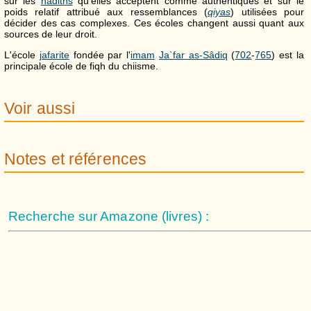
sur les
hadiths
qu'elles acceptent comme authentiques et sur le
poids relatif attribué aux ressemblances (
qiyas
) utilisées pour
décider des cas complexes. Ces écoles changent aussi quant aux
sources de leur droit.
L'école
jafarite
fondée par l'
imam
Ja`far as-Sâdiq
(
702
-
765
) est la
principale école de fiqh du chiisme.
Voir aussi
Notes et références
Recherche sur Amazone (livres) :