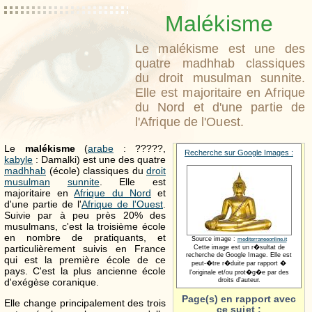
Malékisme
Le malékisme est une des
quatre madhhab classiques
du droit musulman sunnite.
Elle est majoritaire en Afrique
du Nord et d'une partie de
l'Afrique de l'Ouest.
Le
malékisme
(
arabe
: ?????,
Recherche sur Google Images :
kabyle
: Damalki) est une des quatre
madhhab
(école) classiques du
droit
musulman
sunnite
. Elle est
majoritaire en
Afrique du Nord
et
d'une partie de l'
Afrique de l'Ouest
.
Suivie par à peu près 20% des
musulmans, c'est la troisième école
en nombre de pratiquants, et
Source image :
mediterraneeonline.it
particulièrement suivis en France
Cette image est un r�sultat de
recherche de Google Image. Elle est
qui est la première école de ce
peut-�tre r�duite par rapport �
pays. C'est la plus ancienne école
l'originale et/ou prot�g�e par des
d'exégèse coranique.
droits d'auteur.
Page(s) en rapport avec
Elle change principalement des trois
ce sujet :