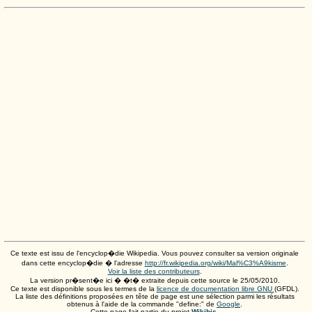
Ce texte est issu de l'encyclop�die Wikipedia. Vous pouvez consulter sa version originale
dans cette encyclop�die � l'adresse
http://fr.wikipedia.org/wiki/Mal%C3%A9kisme
.
Voir la liste des contributeurs
.
La version pr�sent�e ici � �t� extraite depuis cette source le
25/05/2010
.
Ce texte est disponible sous les termes de la
licence de documentation libre GNU
(GFDL).
La liste des définitions proposées en tête de page est une sélection parmi les résultats
obtenus à l'aide de la commande "define:" de
Google
.
Cette page fait partie du projet
Wikibis
.