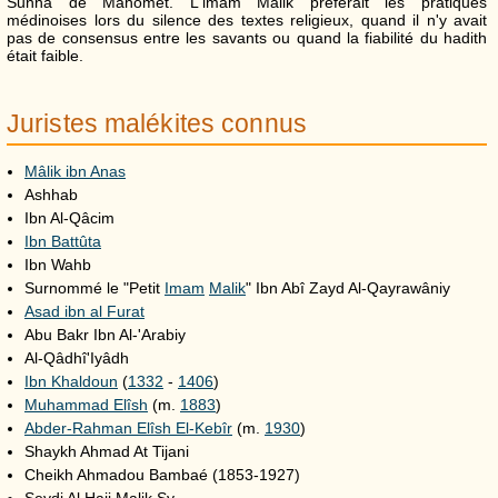
Sunna de Mahomet. L'imam Malik préférait les pratiques
médinoises lors du silence des textes religieux, quand il n'y avait
pas de consensus entre les savants ou quand la fiabilité du hadith
était faible.
Juristes malékites connus
Mâlik ibn Anas
Ashhab
Ibn Al-Qâcim
Ibn Battûta
Ibn Wahb
Surnommé le "Petit
Imam
Malik
" Ibn Abî Zayd Al-Qayrawâniy
Asad ibn al Furat
Abu Bakr Ibn Al-'Arabiy
Al-Qâdhî'Iyâdh
Ibn Khaldoun
(
1332
-
1406
)
Muhammad Elîsh
(m.
1883
)
Abder-Rahman Elîsh El-Kebîr
(m.
1930
)
Shaykh Ahmad At Tijani
Cheikh Ahmadou Bambaé (1853-1927)
Seydi Al Hajj Malik Sy