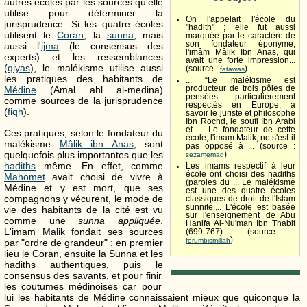
autres écoles par les sources qu'elle
utilise pour déterminer la
On l'appelait l'école du
jurisprudence. Si les quatre écoles
"hadith" ; elle fut aussi
utilisent le
Coran
, la
sunna
, mais
marquée par le caractère de
son fondateur éponyme,
aussi l'
ijma
(le consensus des
l'imâm Mâlik Ibn Anas, qui
experts) et les ressemblances
avait une forte impression...
(
qiyas
), le malékisme utilise aussi
(source :
)
fatawas
les pratiques des habitants de
... “Le malékisme est
producteur de trois pôles de
Médine
(Amal ahl al-medina)
pensées particulièrement
comme sources de la jurisprudence
respectés en Europe, à
(
fiqh
).
savoir le juriste et philosophe
Ibn Rochd, le soufi Ibn Arabi
et ... Le fondateur de cette
Ces pratiques, selon le fondateur du
école, l'imam Malik, ne s'est-il
malékisme
Mâlik ibn Anas
, sont
pas opposé à ... (source :
quelquefois plus importantes que les
)
sezamemag
hadiths
même. En effet, comme
Les imams respectif à leur
école ont choisi des hadiths
Mahomet
avait choisi de vivre à
(paroles du ... Le malékisme
Médine et y est mort, que ses
est une des quatre écoles
compagnons y vécurent, le mode de
classiques de droit de l'Islam
sunnite.... L'école est basée
vie des habitants de la cité est vu
sur l'enseignement de Abu
comme une
sunna appliquée
.
Hanifa Al-Nu'man Ibn Thabit
L'imam Malik fondait ses sources
(699-767)... (source :
)
forumbismillah
par "ordre de grandeur" : en premier
lieu le Coran, ensuite la Sunna et les
hadiths authentiques, puis le
consensus des savants, et pour finir
les coutumes médinoises car pour
lui les habitants de Médine connaissaient mieux que quiconque la